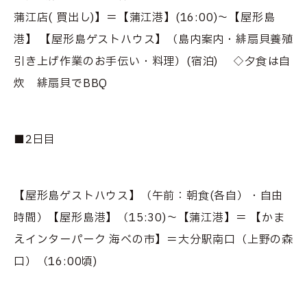
蒲江店( 買出し)】＝【蒲江港】(16:00)～【屋形島
港】 【屋形島ゲストハウス】（島内案内・緋扇貝養殖
引き上げ作業のお手伝い・料理）(宿泊) ◇夕食は自
炊 緋扇貝でBBQ
■2日目
【屋形島ゲストハウス】（午前：朝食(各自）・自由
時間）【屋形島港】（15:30)～【蒲江港】＝ 【かま
えインターパーク 海べの市】＝大分駅南口（上野の森
口）（16:00頃)