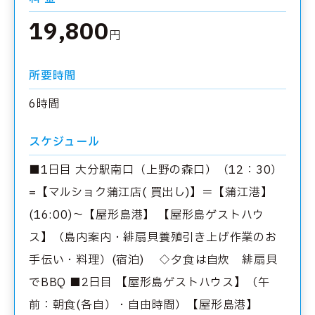
19,800
円
所要時間
6時間
スケジュール
■1日目 大分駅南口（上野の森口）（12：30）
=【マルショク蒲江店( 買出し)】＝【蒲江港】
(16:00)～【屋形島港】 【屋形島ゲストハウ
ス】（島内案内・緋扇貝養殖引き上げ作業のお
手伝い・料理）(宿泊) ◇夕食は自炊 緋扇貝
でBBQ ■2日目 【屋形島ゲストハウス】（午
前：朝食(各自）・自由時間）【屋形島港】