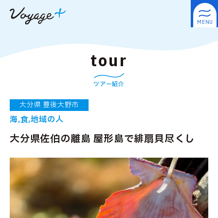
tour
ツアー紹介
大分県 豊後大野市
海,食,地域の人
大分県佐伯の離島 屋形島で緋扇貝尽くし